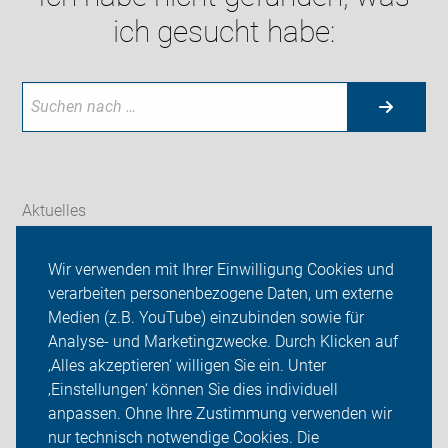
ich gesucht habe:
Aktuelles
Themen
Wir verwenden mit Ihrer Einwilligung Cookies und
verarbeiten personenbezogene Daten, um externe
ADFC Bielefeld
Medien (z.B. YouTube) einzubinden sowie für
Analyse- und Marketingzwecke. Durch Klicken auf
Sei dabei
‚Alles akzeptieren‘ willigen Sie ein. Unter
Presse
‚Einstellungen‘ können Sie dies individuell
anpassen. Ohne Ihre Zustimmung verwenden wir
Login
nur technisch notwendige Cookies. Die