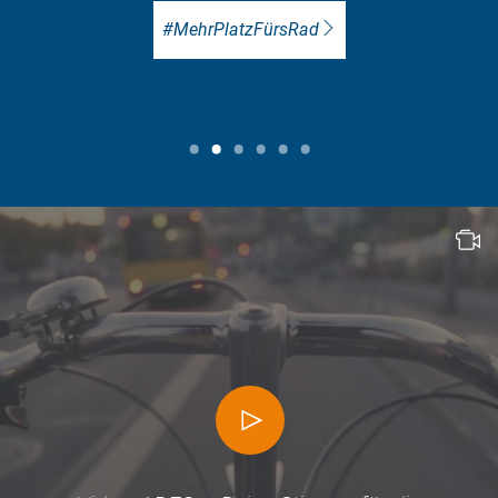
#MehrPlatzFürsRad