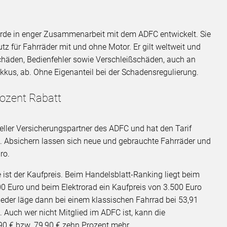
rde in enger Zusammenarbeit mit dem ADFC entwickelt. Sie
z für Fahrräder mit und ohne Motor. Er gilt weltweit und
chäden, Bedienfehler sowie Verschleißschäden, auch an
us, ab. Ohne Eigenanteil bei der Schadensregulierung.
rozent Rabatt
zieller Versicherungspartner des ADFC und hat den Tarif
lt. Absichern lassen sich neue und gebrauchte Fahrräder und
ro.
st der Kaufpreis. Beim Handelsblatt-Ranking liegt beim
0 Euro und beim Elektrorad ein Kaufpreis von 3.500 Euro
ieder läge dann bei einem klassischen Fahrrad bei 53,91
. Auch wer nicht Mitglied im ADFC ist, kann die
,90 € bzw. 79,90 € zehn Prozent mehr.