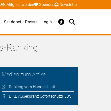
Mitglied werden
Spenden
Newsletter
Sei dabei
Presse
Login
gs-Ranking
Medien zum Artikel
Ranking vom Handelsblatt
BIKE ASSekuranz SofortschutzPLUS