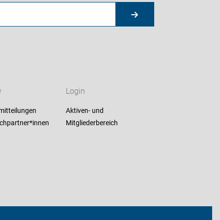
e
Login
mitteilungen
Aktiven- und
chpartner*innen
Mitgliederbereich