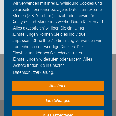
Wir verwenden mit Ihrer Einwilligung Cookies und
verarbeiten personenbezogene Daten, um externe
ADFC Bielefeld
Medien (z.B. YouTube) einzubinden sowie für
Analyse- und Marketingzwecke. Durch Klicken auf
Sei dabei
‚Alles akzeptieren‘ willigen Sie ein. Unter
Presse
‚Einstellungen‘ können Sie dies individuell
anpassen. Ohne Ihre Zustimmung verwenden wir
Login
nur technisch notwendige Cookies. Die
Einwilligung können Sie jederzeit unter
‚Einstellungen‘ widerrufen oder ändern. Alles
Bleiben Sie in Kontakt
Weitere finden Sie in unserer
Datenschutzerklärung.
Ablehnen
Einstellungen
Impressum
Datenschutz
Cookie-Einstellungen
Alles akzeptieren