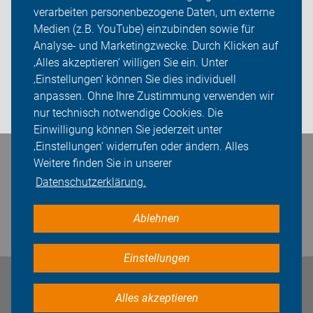
verarbeiten personenbezogene Daten, um externe
ADFC Bielefeld
Medien (z.B. YouTube) einzubinden sowie für
Analyse- und Marketingzwecke. Durch Klicken auf
Sei dabei
‚Alles akzeptieren‘ willigen Sie ein. Unter
Presse
‚Einstellungen‘ können Sie dies individuell
anpassen. Ohne Ihre Zustimmung verwenden wir
Login
nur technisch notwendige Cookies. Die
Einwilligung können Sie jederzeit unter
‚Einstellungen‘ widerrufen oder ändern. Alles
Weitere finden Sie in unserer
Bleiben Sie in Kontakt
Datenschutzerklärung.
Ablehnen
Einstellungen
Impressum
Datenschutz
Cookie-Einstellungen
Alles akzeptieren